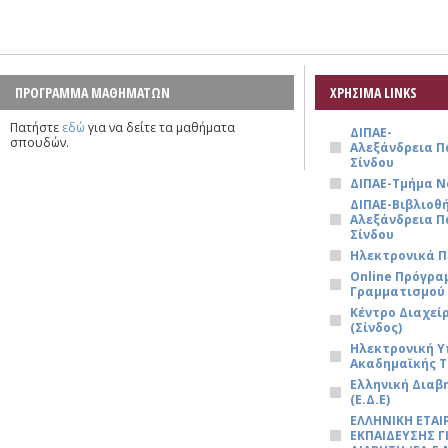
ΠΡΟΓΡΑΜΜΑ ΜΑΘΗΜΑΤΩΝ
ΧΡΗΣΙΜΑ LINKS
Πατήστε
εδώ
για να δείτε τα μαθήματα
ΔΙΠΑΕ-
σπουδών.
Αλεξάνδρεια 
Σίνδου
ΔΙΠΑΕ-Τμήμα Ν
ΔΙΠΑΕ-Βιβλιοθ
Αλεξάνδρεια 
Σίνδου
Ηλεκτρονικά Π
Online Πρόγρ
Γραμματισμού
Κέντρο Διαχεί
(Σίνδος)
Ηλεκτρονική 
Ακαδημαϊκής Τ
Ελληνική Διαβ
(Ε.Δ.Ε)
ΕΛΛΗΝΙΚΗ ΕΤΑΙ
ΕΚΠΑΙΔΕΥΣΗΣ Γ