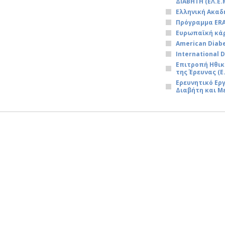
ΔΙΑΒΗΤΗ (ΕΛ.Ε.Μ
Ελληνική Ακαδ
Πρόγραμμα ER
Ευρωπαϊκή κά
American Diabe
International 
Επιτροπή Ηθικ
της Έρευνας (Ε.
Ερευνητικό Ε
Διαβήτη και Μ